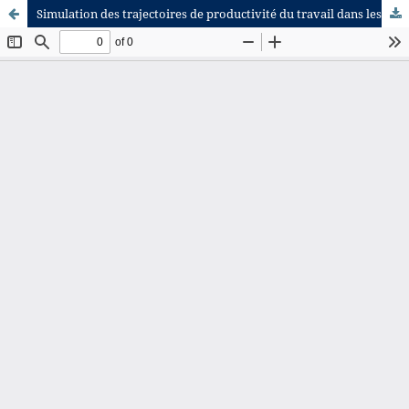
Simulation des trajectoires de productivité du travail dans les différentes régions de la Pologne ; une analyse appuyée sur un modèle de croissance gravitationnel