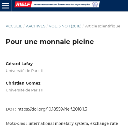
ACCUEIL
/
ARCHIVES
/
VOL. 3 NO 1 (2018)
/
Article scientifique
Pour une monnaie pleine
Gérard Lafay
Université de Paris II
Christian Gomez
Université de Paris II
DOI :
https://doi.org/10.18559/rielf.2018.1.3
international monetary system, exchange rate
Mots-clés :