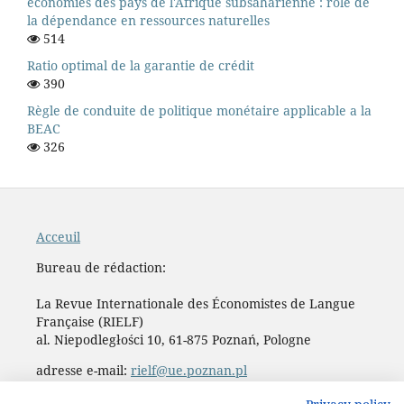
économies des pays de l'Afrique subsaharienne : rôle de
la dépendance en ressources naturelles
514
Ratio optimal de la garantie de crédit
390
Règle de conduite de politique monétaire applicable a la
BEAC
326
Acceuil
Bureau de rédaction:
La Revue Internationale des Économistes de Langue
Française (RIELF)
al. Niepodległości 10, 61-875 Poznań, Pologne
adresse e-mail:
rielf@ue.poznan.pl
Maison d’édition de
l'Université des Sciences