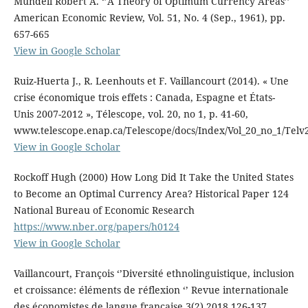
Mundell Robert A. ‘’A Theory of Optimum Currency Areas’’
American Economic Review, Vol. 51, No. 4 (Sep., 1961), pp.
657-665
View in Google Scholar
Ruiz-Huerta J., R. Leenhouts et F. Vaillancourt (2014). « Une
crise économique trois effets : Canada, Espagne et États-
Unis 2007-2012 », Télescope, vol. 20, no 1, p. 41-60,
www.telescope.enap.ca/Telescope/docs/Index/Vol_20_no_1/Telv
View in Google Scholar
Rockoff Hugh (2000) How Long Did It Take the United States
to Become an Optimal Currency Area? Historical Paper 124
National Bureau of Economic Research
https://www.nber.org/papers/h0124
View in Google Scholar
Vaillancourt, François ‘’Diversité ethnolinguistique, inclusion
et croissance: éléments de réflexion ‘’ Revue internationale
des économistes de langue française 3(2) 2018 126-137