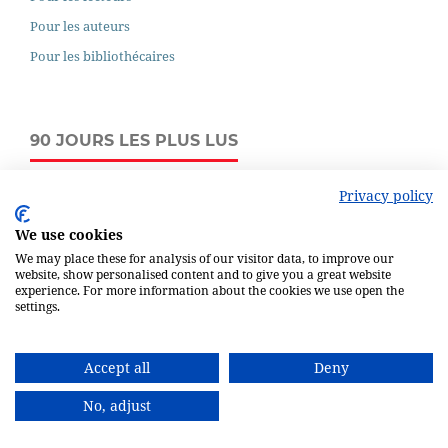
Pour les auteurs
Pour les bibliothécaires
90 JOURS LES PLUS LUS
Pourquoi la Pologne a-t-elle peur de l'Euro?
Privacy policy
753
We use cookies
La Grande Eurasie en devenir : perspectives pour
l'Europe et la Russie
We may place these for analysis of our visitor data, to improve our
website, show personalised content and to give you a great website
542
experience. For more information about the cookies we use open the
Diversification des exportations et vulnérabilité des
settings.
économies des pays de l'Afrique subsaharienne : rôle de
la dépendance en ressources naturelles
514
Accept all
Deny
Ratio optimal de la garantie de crédit
No, adjust
390
Règle de conduite de politique monétaire applicable a la