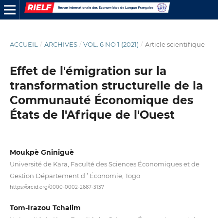
ACCUEIL
/
ARCHIVES
/
VOL. 6 NO 1 (2021)
/
Article scientifique
Effet de l'émigration sur la
transformation structurelle de la
Communauté Économique des
États de l'Afrique de l'Ouest
Moukpè Gniniguè
Université de Kara, Faculté des Sciences Économiques et de
Gestion Département d ’ Économie, Togo
https://orcid.org/0000-0002-2667-3137
Tom-Irazou Tchalim