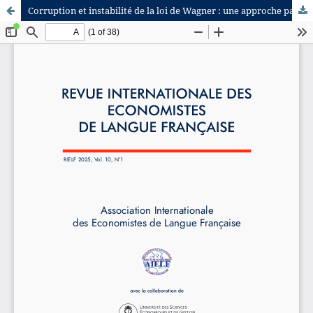
Corruption et instabilité de la loi de Wagner : une approche par les ruptures structurelles des dépenses militaires dans les pays du G5-Sahel