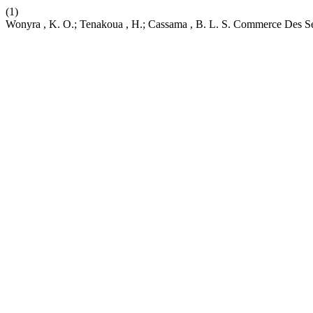
(1)
Wonyra , K. O.; Tenakoua , H.; Cassama , B. L. S. Commerce Des Se