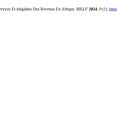
rvices Et inégalites Des Revenus En Afrique.
RIELF
2024
,
9
(1).
http