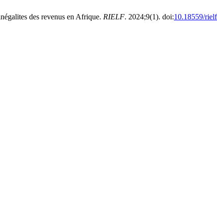
galites des revenus en Afrique.
RIELF
. 2024;9(1). doi:
10.18559/riel