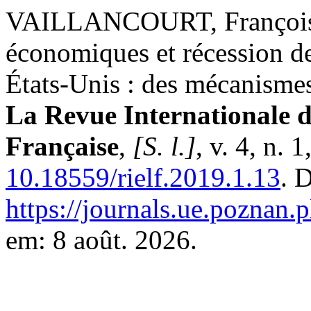
VAILLANCOURT, François. 
économiques et récession d
États-Unis : des mécanismes
La Revue Internationale 
Française
,
[S. l.]
, v. 4, n.
10.18559/rielf.2019.1.13
. 
https://journals.ue.poznan.p
em: 8 août. 2026.