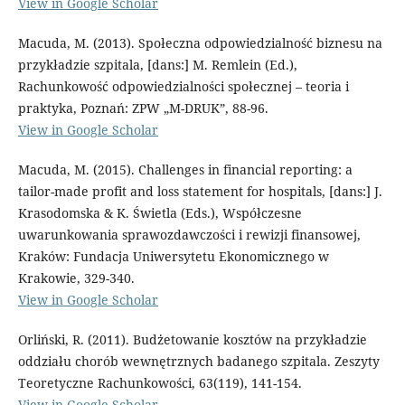
View in Google Scholar
Macuda, M. (2013). Społeczna odpowiedzialność biznesu na
przykładzie szpitala, [dans:] M. Remlein (Ed.),
Rachunkowość odpowiedzialności społecznej – teoria i
praktyka, Poznań: ZPW „M-DRUK”, 88-96.
View in Google Scholar
Macuda, M. (2015). Challenges in financial reporting: a
tailor-made profit and loss statement for hospitals, [dans:] J.
Krasodomska & K. Świetla (Eds.), Współczesne
uwarunkowania sprawozdawczości i rewizji finansowej,
Kraków: Fundacja Uniwersytetu Ekonomicznego w
Krakowie, 329-340.
View in Google Scholar
Orliński, R. (2011). Budżetowanie kosztów na przykładzie
oddziału chorób wewnętrznych badanego szpitala. Zeszyty
Teoretyczne Rachunkowości, 63(119), 141-154.
View in Google Scholar