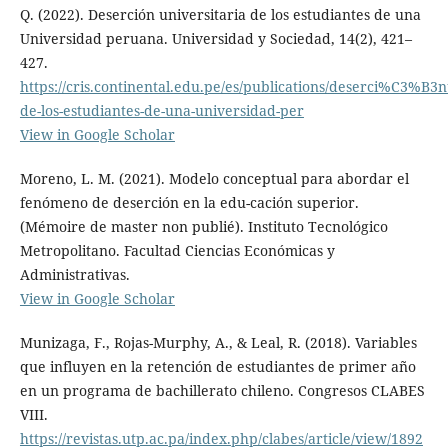
Q. (2022). Deserción universitaria de los estudiantes de una
Universidad peruana. Universidad y Sociedad, 14(2), 421–
427.
https://cris.continental.edu.pe/es/publications/deserci%C3%B3n
de-los-estudiantes-de-una-universidad-per
View in Google Scholar
Moreno, L. M. (2021). Modelo conceptual para abordar el
fenómeno de deserción en la edu-cación superior.
(Mémoire de master non publié). Instituto Tecnológico
Metropolitano. Facultad Ciencias Económicas y
Administrativas.
View in Google Scholar
Munizaga, F., Rojas-Murphy, A., & Leal, R. (2018). Variables
que influyen en la retención de estudiantes de primer año
en un programa de bachillerato chileno. Congresos CLABES
VIII.
https://revistas.utp.ac.pa/index.php/clabes/article/view/1892