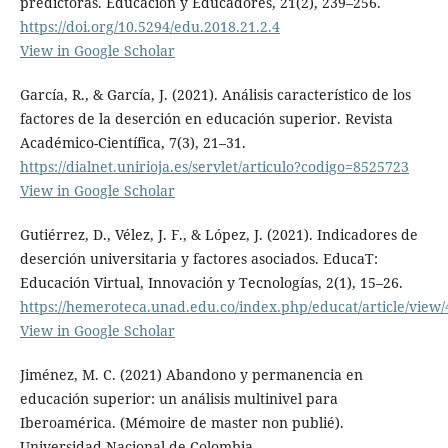
predictoras. Educación y Educadores, 21(2), 239–256.
https://doi.org/10.5294/edu.2018.21.2.4
View in Google Scholar
García, R., & García, J. (2021). Análisis característico de los
factores de la deserción en educación superior. Revista
Académico-Científica, 7(3), 21–31.
https://dialnet.unirioja.es/servlet/articulo?codigo=8525723
View in Google Scholar
Gutiérrez, D., Vélez, J. F., & López, J. (2021). Indicadores de
deserción universitaria y factores asociados. EducaT:
Educación Virtual, Innovación y Tecnologías, 2(1), 15–26.
https://hemeroteca.unad.edu.co/index.php/educat/article/view
View in Google Scholar
Jiménez, M. C. (2021) Abandono y permanencia en
educación superior: un análisis multinivel para
Iberoamérica. (Mémoire de master non publié).
Universidad Nacional de Colombia.