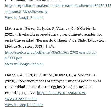
https://repositorio.unal.edu.co/bitstream/handle/unal/80950/1
sequence=3&isAllowed=y
View in Google Scholar
Matheu, A., Pérez, C., Juica, P., Villagra, C., & Cortés, R.
(2021). Nivelación propedéutica y rendimiento académico
en la Universidad “Bernardo O’Higgins” de Chile. Educación
Médica Superior, 35(3), 1–17.
http://scielo.sld.cu/pdf/ems/v35n3/1561-2902-ems-35-03-
e2999.pdf
View in Google Scholar
Matheu, A., Ruff, C., Ruiz, M., Benites, L., & Morong, G.
(2018). Prediction model of first-year student desertion at
Universidad Bernardo O´"Higgins (UBO). Educacao e
Pesquisa, 44, 1–22.
https://doi.org/10.1590/S1678-
4634201844172094
View in Google Scholar