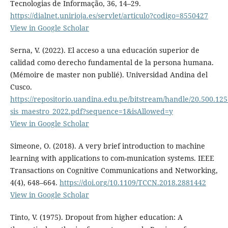
Tecnologias de Informação, 36, 14–29.
https://dialnet.unirioja.es/servlet/articulo?codigo=8550427
View in Google Scholar
Serna, V. (2022). El acceso a una educación superior de
calidad como derecho fundamental de la persona humana.
(Mémoire de master non publié). Universidad Andina del
Cusco.
https://repositorio.uandina.edu.pe/bitstream/handle/20.500.125
sis_maestro_2022.pdf?sequence=1&isAllowed=y
View in Google Scholar
Simeone, O. (2018). A very brief introduction to machine
learning with applications to com-munication systems. IEEE
Transactions on Cognitive Communications and Networking,
4(4), 648–664.
https://doi.org/10.1109/TCCN.2018.2881442
View in Google Scholar
Tinto, V. (1975). Dropout from higher education: A