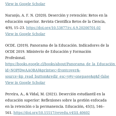
View in Google Scholar
Naranjo, A. F. N. (2020). Deserción y retención: Retos en la
educación superior. Revista Científica Retos de la Ciencia,
4(9), 15–23.
https://doi.org/10.53877/rc.4.9.20200701.02
View in Google Scholar
OCDE. (2019). Panorama de la Educación. Indicadores de la
OCDE 2019. Ministerio de Educación y Formación
Profesional.
https://books.google.cl/books/about/Panorama_de_la_Educación
id=NOPJDwAAQBAJ&printsec=frontcover&-
source=kp_read_button&redir_esc=y#v=onepage&q&f=false
View in Google Scholar
Pereira, A., & Vidal, M. (2021). Deserción estudiantil en la
educación superior: Reflexiones sobre la gestión enfocada
en la retención o la permanencia. Educación, 45(1), 546–
561.
https://doi.org/10.15517/revedu.v45i1.40602