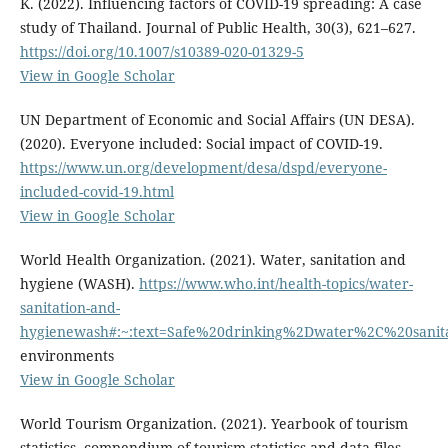
K. (2022). Influencing factors of COVID-19 spreading: A case
study of Thailand. Journal of Public Health, 30(3), 621–627.
https://doi.org/10.1007/s10389-020-01329-5
View in Google Scholar
UN Department of Economic and Social Affairs (UN DESA).
(2020). Everyone included: Social impact of COVID-19.
https://www.un.org/development/desa/dspd/everyone-
included-covid-19.html
View in Google Scholar
World Health Organization. (2021). Water, sanitation and
hygiene (WASH).
https://www.who.int/health-topics/water-
sanitation-and-
hygienewash#:~:text=Safe%20drinking%2Dwater%2C%20sanit
environments
View in Google Scholar
World Tourism Organization. (2021). Yearbook of tourism
statistics, compendium of tourism statistics and data files.