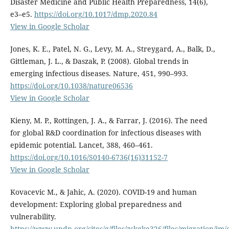
Disaster Medicine and Public Health Preparedness, 14(6),
e3–e5.
https://doi.org/10.1017/dmp.2020.84
View in Google Scholar
Jones, K. E., Patel, N. G., Levy, M. A., Streygard, A., Balk, D.,
Gittleman, J. L., & Daszak, P. (2008). Global trends in
emerging infectious diseases. Nature, 451, 990–993.
https://doi.org/10.1038/nature06536
View in Google Scholar
Kieny, M. P., Rottingen, J. A., & Farrar, J. (2016). The need
for global R&D coordination for infectious diseases with
epidemic potential. Lancet, 388, 460–461.
https://doi.org/10.1016/S0140-6736(16)31152-7
View in Google Scholar
Kovacevic M., & Jahic, A. (2020). COVID-19 and human
development: Exploring global preparedness and
vulnerability.
https://www.undp.org/sites/g/files/zskgke326/files/migratio