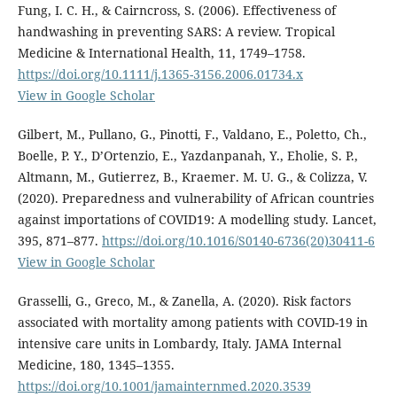
Fung, I. C. H., & Cairncross, S. (2006). Effectiveness of
handwashing in preventing SARS: A review. Tropical
Medicine & International Health, 11, 1749–1758.
https://doi.org/10.1111/j.1365-3156.2006.01734.x
View in Google Scholar
Gilbert, M., Pullano, G., Pinotti, F., Valdano, E., Poletto, Ch.,
Boelle, P. Y., D’Ortenzio, E., Yazdanpanah, Y., Eholie, S. P.,
Altmann, M., Gutierrez, B., Kraemer. M. U. G., & Colizza, V.
(2020). Preparedness and vulnerability of African countries
against importations of COVID19: A modelling study. Lancet,
395, 871–877.
https://doi.org/10.1016/S0140-6736(20)30411-6
View in Google Scholar
Grasselli, G., Greco, M., & Zanella, A. (2020). Risk factors
associated with mortality among patients with COVID-19 in
intensive care units in Lombardy, Italy. JAMA Internal
Medicine, 180, 1345–1355.
https://doi.org/10.1001/jamainternmed.2020.3539