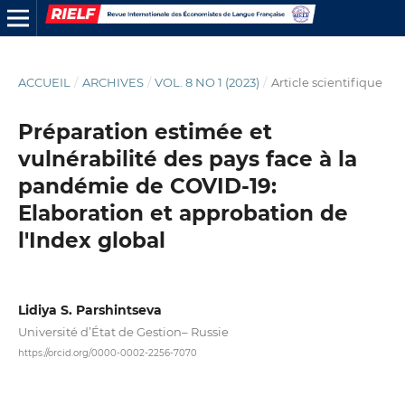
ACCUEIL
/
ARCHIVES
/
VOL. 8 NO 1 (2023)
/
Article scientifique
Préparation estimée et
vulnérabilité des pays face à la
pandémie de COVID-19:
Elaboration et approbation de
l'Index global
Lidiya S. Parshintseva
Université d’État de Gestion– Russie
https://orcid.org/0000-0002-2256-7070