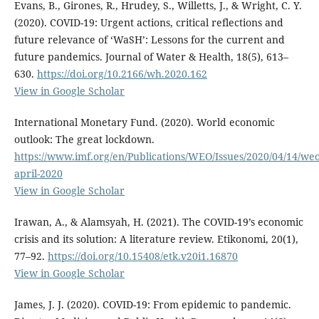
Evans, B., Girones, R., Hrudey, S., Willetts, J., & Wright, C. Y.
(2020). COVID-19: Urgent actions, critical reflections and
future relevance of ‘WaSH’: Lessons for the current and
future pandemics. Journal of Water & Health, 18(5), 613–
630.
https://doi.org/10.2166/wh.2020.162
View in Google Scholar
International Monetary Fund. (2020). World economic
outlook: The great lockdown.
https://www.imf.org/en/Publications/WEO/Issues/2020/04/14/weo
april-2020
View in Google Scholar
Irawan, A., & Alamsyah, H. (2021). The COVID-19’s economic
crisis and its solution: A literature review. Etikonomi, 20(1),
77–92.
https://doi.org/10.15408/etk.v20i1.16870
View in Google Scholar
James, J. J. (2020). COVID-19: From epidemic to pandemic.