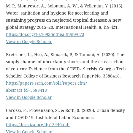
M. P., Montresor, A., Solomon, A. W., & Velleman. Y. (2016).
Water, sanitation and hygiene for accelerating and
sustaining progress on neglected tropical diseases: A new
global strategy 2015–20. International Health, 8, i19–i21.
https://doi.org/10.1093/inthealth/ihv073
View in Google Scholar
Bretscher, L., Hsu, A., Simasek, P., & Tamoni, A. (2020). The
supply channel of uncertainty shocks and the cross-section
of returns: Evidence from the COVID-19 crisis. Georgia Tech
Scheller College of Business Research Paper No. 3588418.
https://papers.ssrn.com/sol3/Papers.cfm?
abstract_id=3588418
View in Google Scholar
Carozzi, F., Provenzano, S., & Roth, S. (2020). Urban density
and COVID-19. Institute of Labor Economics.
https://docs.iza.org/dp13440.pdf
View in Google Scholar