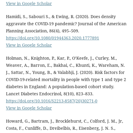
View in Google Scholar
Hamidi, S., Sabouri S., & Ewing, R. (2020). Does density
aggravate the COVID-19 pandemic? Journal of the American
Planning Association, 86(4), 495–509.
https://doi.org/10.1080/01944363.2020.1777891
View in Google Scholar
Holman, N., Knighton, P., Kar, P., O’Keefe, J., Curley, M.,
Weaver, A., Barron, E., Bakhai, C., Khunti, K., Wareham, N.
J., Sattar, N., Young, B., & Valabhji, J. (2020). Risk factors for
COVID-19-related mortality in people with type 1 and type 2
diabetes in England: A population-based cohort study.
Lancet Diabetes Endocrinol, 8(10), 823–833.
https://doi.org/10.1016/S2213-8587(20)30271-0
View in Google Scholar
Howard, G., Bartram, J., Brocklehurst, C., Colford, J. M., Jr,
Costa, F., Cunliffe, D., Dreibelbis, R., Eisenberg, J. N. S.,