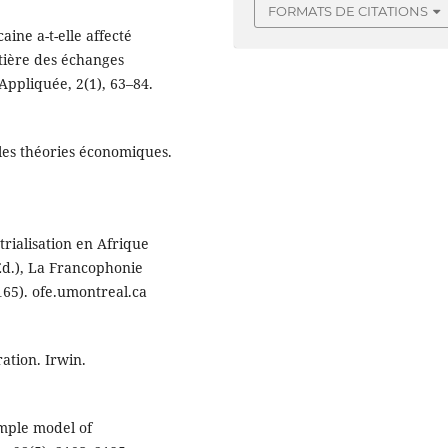
FORMATS DE CITATIONS
aine a-t-elle affecté
atière des échanges
ppliquée, 2(1), 63–84.
 les théories économiques.
rialisation en Afrique
Ed.), La Francophonie
165). ofe.umontreal.ca
ation. Irwin.
imple model of