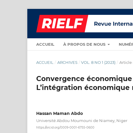
ACCUEIL
À PROPOS DE NOUS
NUMÉ
ACCUEIL
/
ARCHIVES
/
VOL. 8 NO 1 (2023)
/
Article
Convergence économique au
L’intégration économique r
Hassan Maman Abdo
Université Abdou Moumouni de Niamey, Niger
https://orcid.org/0009-0001-6755-0600