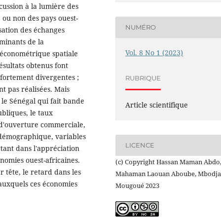
cussion à la lumière des
 ou non des pays ouest-
NUMÉRO
isation des échanges
minants de la
Vol. 8 No 1 (2023)
économétrique spatiale
ésultats obtenus font
 fortement divergentes ;
RUBRIQUE
nt pas réalisées. Mais
 le Sénégal qui fait bande
Article scientifique
ubliques, le taux
ux d'ouverture commerciale,
e démographique, variables
LICENCE
rtant dans l'appréciation
nomies ouest-africaines.
(c) Copyright Hassan Maman Abdo
 tête, le retard dans les
Mahaman Laouan Aboube, Mbodja
 auxquels ces économies
Mougoué 2023