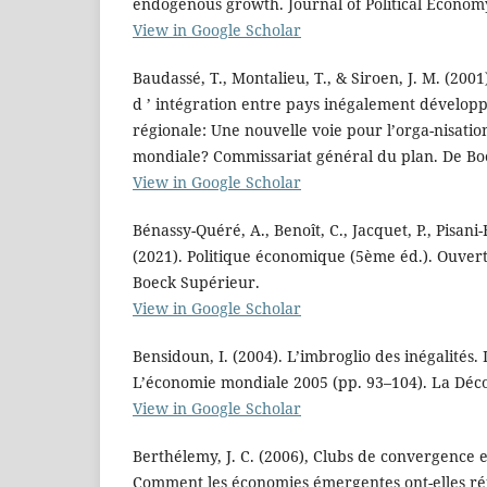
endogenous growth. Journal of Political Economy
View in Google Scholar
Baudassé, T., Montalieu, T., & Siroen, J. M. (2001
d ’ intégration entre pays inégalement développé
régionale: Une nouvelle voie pour l’orga-nisati
mondiale? Commissariat général du plan. De Boe
View in Google Scholar
Bénassy-Quéré, A., Benoît, C., Jacquet, P., Pisani-
(2021). Politique économique (5ème éd.). Ouve
Boeck Supérieur.
View in Google Scholar
Bensidoun, I. (2004). L’imbroglio des inégalités. 
L’économie mondiale 2005 (pp. 93–104). La Déc
View in Google Scholar
Berthélemy, J. C. (2006), Clubs de convergence et
Comment les économies émergentes ont-elles ré