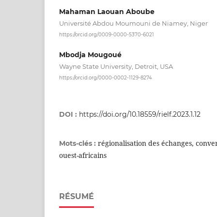
Mahaman Laouan Aboube
Université Abdou Moumouni de Niamey, Niger
https://orcid.org/0009-0000-5370-6021
Mbodja Mougoué
Wayne State University, Detroit, USA
https://orcid.org/0000-0002-1129-8274
DOI :
https://doi.org/10.18559/rielf.2023.1.12
régionalisation des échanges, conv
Mots-clés :
ouest-africains
RÉSUMÉ