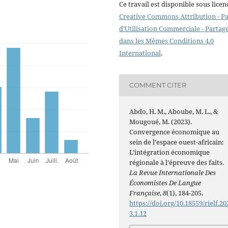
Ce travail est disponible sous licen
Creative Commons Attribution - P
d’Utilisation Commerciale - Partag
dans les Mêmes Conditions 4.0
International
.
COMMENT CITER
Abdo, H. M., Aboube, M. L., &
Mougoué, M. (2023).
Convergence économique au
sein de l’espace ouest-africain:
L’intégration économique
régionale à l’épreuve des faits.
La Revue Internationale Des
Économistes De Langue
Française
,
8
(1), 184-205.
https://doi.org/10.18559/rielf.20
3.1.12