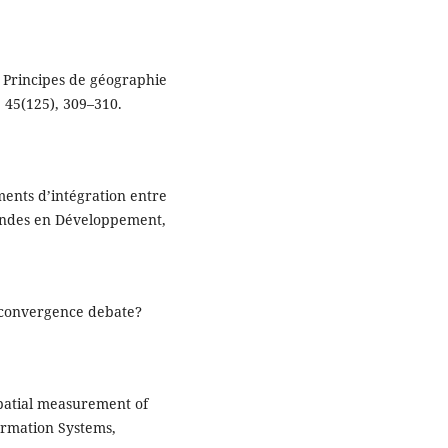
). Principes de géographie
45(125), 309–310.
ments d’intégration entre
ondes en Développement,
e convergence debate?
 spatial measurement of
ormation Systems,