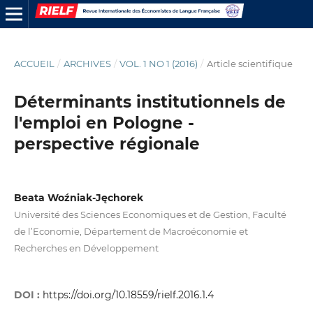
ACCUEIL
/
ARCHIVES
/
VOL. 1 NO 1 (2016)
/
Article scientifique
Déterminants institutionnels de
l'emploi en Pologne -
perspective régionale
Beata Woźniak-Jęchorek
Université des Sciences Economiques et de Gestion, Faculté
de l’Economie, Département de Macroéconomie et
Recherches en Développement
DOI :
https://doi.org/10.18559/rielf.2016.1.4