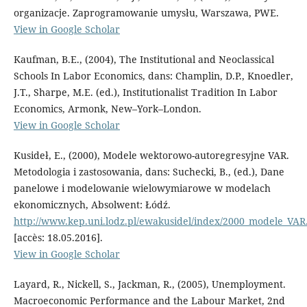
organizacje. Zaprogramowanie umysłu, Warszawa, PWE.
View in Google Scholar
Kaufman, B.E., (2004), The Institutional and Neoclassical
Schools In Labor Economics, dans: Champlin, D.P., Knoedler,
J.T., Sharpe, M.E. (ed.), Institutionalist Tradition In Labor
Economics, Armonk, New–York–London.
View in Google Scholar
Kusideł, E., (2000), Modele wektorowo-autoregresyjne VAR.
Metodologia i zastosowania, dans: Suchecki, B., (ed.), Dane
panelowe i modelowanie wielowymiarowe w modelach
ekonomicznych, Absolwent: Łódź.
http://www.kep.uni.lodz.pl/ewakusidel/index/2000_modele_VAR
[accès: 18.05.2016].
View in Google Scholar
Layard, R., Nickell, S., Jackman, R., (2005), Unemployment.
Macroeconomic Performance and the Labour Market, 2nd