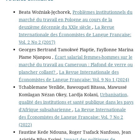
Beata Woźniak-Jęchorek,
Problèmes institutionnels du
marché du travail en Pologne au cours de la
deuxième décennie du XXIe siècle
,
La Revue
Internationale des Économistes de Langue Française:
Vol. 2 No 2 (2017)
Georges Bertrand Tamokwé Piaptie, Fayllonne Marina
Piame Njanpou ,
Écart salarial femmes-hommes sur le
marché du travail au Cameroun : Plafond de verre ou
plancher collant?
,
La Revue Internationale des
Économistes de Langue Française: Vol. 9 No 1 (2024)
Tchablemane Yenlide, Bawoupati Bitassa, Mawussé
Komlagan Nézan Okey, Lardja Kolani,
Urbanisation,
qualité des institutions et santé publique dans les pays
d'Afrique subsaharienne
,
La Revue Internationale
des Économistes de Langue Française: Vol. 7 No 2
(2022)
Faustine Kede Ndouna, Roger Tsafack Nanfosso, Jean
Aristide Biloa Essimi,
Impact des politiques de