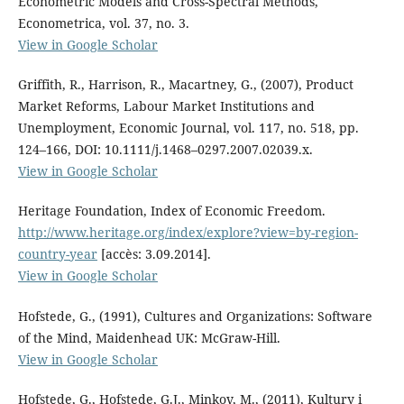
Econometric Models and Cross-Spectral Methods,
Econometrica, vol. 37, no. 3.
View in Google Scholar
Griffith, R., Harrison, R., Macartney, G., (2007), Product
Market Reforms, Labour Market Institutions and
Unemployment, Economic Journal, vol. 117, no. 518, pp.
124–166, DOI: 10.1111/j.1468–0297.2007.02039.x.
View in Google Scholar
Heritage Foundation, Index of Economic Freedom.
http://www.heritage.org/index/explore?view=by-region-
country-year
[accès: 3.09.2014].
View in Google Scholar
Hofstede, G., (1991), Cultures and Organizations: Software
of the Mind, Maidenhead UK: McGraw-Hill.
View in Google Scholar
Hofstede, G., Hofstede, G.J., Minkov, M., (2011), Kultury i