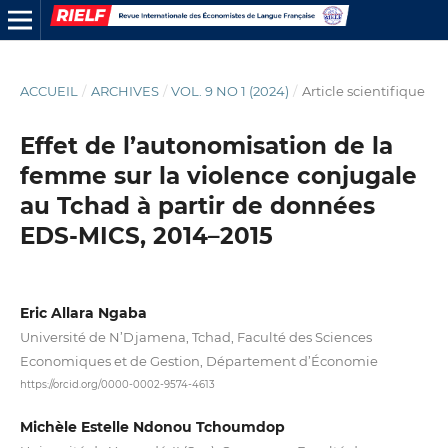
ACCUEIL
/
ARCHIVES
/
VOL. 9 NO 1 (2024)
/
Article scientifique
Effet de l’autonomisation de la
femme sur la violence conjugale
au Tchad à partir de données
EDS-MICS, 2014–2015
Eric Allara Ngaba
Université de N’Djamena, Tchad, Faculté des Sciences
Economiques et de Gestion, Département d’Économie
https://orcid.org/0000-0002-9574-4613
Michèle Estelle Ndonou Tchoumdop