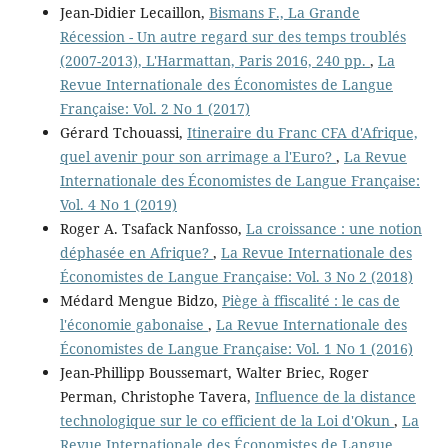
Jean-Didier Lecaillon,
Bismans F., La Grande
Récession - Un autre regard sur des temps troublés
(2007-2013), L'Harmattan, Paris 2016, 240 pp.
,
La
Revue Internationale des Économistes de Langue
Française: Vol. 2 No 1 (2017)
Gérard Tchouassi,
Itineraire du Franc CFA d'Afrique,
quel avenir pour son arrimage a l'Euro?
,
La Revue
Internationale des Économistes de Langue Française:
Vol. 4 No 1 (2019)
Roger A. Tsafack Nanfosso,
La croissance : une notion
déphasée en Afrique?
,
La Revue Internationale des
Économistes de Langue Française: Vol. 3 No 2 (2018)
Médard Mengue Bidzo,
Piège à ffiscalité : le cas de
l'économie gabonaise
,
La Revue Internationale des
Économistes de Langue Française: Vol. 1 No 1 (2016)
Jean-Phillipp Boussemart, Walter Briec, Roger
Perman, Christophe Tavera,
Influence de la distance
technologique sur le co efficient de la Loi d'Okun
,
La
Revue Internationale des Économistes de Langue