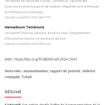
Université de Yaoundé-II (Soa), Cameroun, Faculté des
Sciences Economiques et de Gestion, Département d’Analyse
et Politique Économique
https://orcid.org/0000-0002-0843-9179
Hamadoum Tamboura
Université Thomas Sankara, Burkina Faso, Département
d’Économie Centre Universitaire de Dori
https://orcid.org/0000-0003-0916-4434
DOI :
https://doi.org/10.18559/rielf.2024.1.1641
autonomisation, rapport de pouvoir, violence
Mots-clés :
conjugale, Tchad
RÉSUMÉ
L’objectif
: Cet article étudie l’effet de l’autonomisation de la